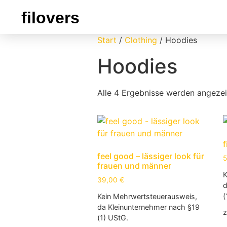
filovers
Start
/
Clothing
/ Hoodies
Hoodies
Alle 4 Ergebnisse werden angezei
f
feel good – lässiger look für
frauen und männer
K
39,00
€
d
(
Kein Mehrwertsteuerausweis,
da Kleinunternehmer nach §19
z
(1) UStG.